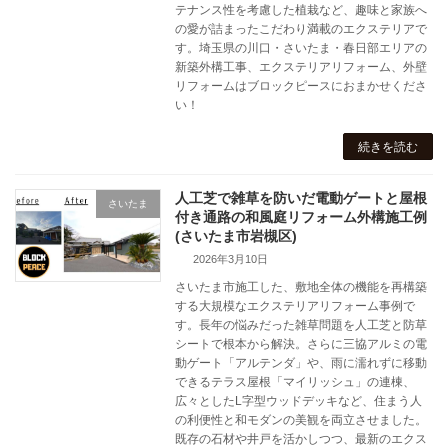
テナンス性を考慮した植栽など、趣味と家族へ
の愛が詰まったこだわり満載のエクステリアで
す。埼玉県の川口・さいたま・春日部エリアの
新築外構工事、エクステリアリフォーム、外壁
リフォームはブロックピースにおまかせくださ
い！
続きを読む
人工芝で雑草を防いだ電動ゲートと屋根
さいたま
付き通路の和風庭リフォーム外構施工例
(さいたま市岩槻区)
2026年3月10日
さいたま市施工した、敷地全体の機能を再構築
する大規模なエクステリアリフォーム事例で
す。長年の悩みだった雑草問題を人工芝と防草
シートで根本から解決。さらに三協アルミの電
動ゲート「アルテンダ」や、雨に濡れずに移動
できるテラス屋根「マイリッシュ」の連棟、
広々としたL字型ウッドデッキなど、住まう人
の利便性と和モダンの美観を両立させました。
既存の石材や井戸を活かしつつ、最新のエクス