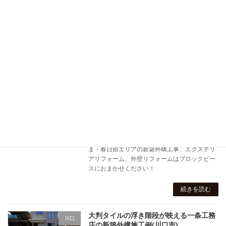
続きを読む
植栽を撤去しカーポートSCを現場合わせ
吉川
したタイルの駐車場リフォーム施工例(吉
川市)
2026年4月28日
吉川市にて、生い茂った植栽の管理にお悩みだ
ったお庭を、LIXIL「カーポートSC」とミラタ
ップ（旧サンワカンパニー）の20mm厚タイル
を組み合わせた、高級感あふれる駐車場へとリ
フォームしました。変形地（隅切り）に合わせ
た屋根の現場合わせ加工や、東洋工業の化粧ブ
ロックなど、細部までこだわり抜いたスタイリ
ッシュな施工事例です。埼玉県の川口・さいた
ま・春日部エリアの新築外構工事、エクステリ
アリフォーム、外壁リフォームはブロックピー
スにおまかせください！
続きを読む
大判タイルの浮き階段が映える一条工務
川口
店の新築外構施工例(川口市)