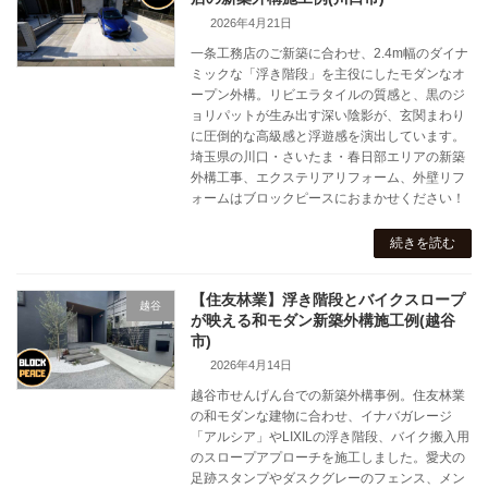
2026年4月21日
一条工務店のご新築に合わせ、2.4m幅のダイナ
ミックな「浮き階段」を主役にしたモダンなオ
ープン外構。リビエラタイルの質感と、黒のジ
ョリパットが生み出す深い陰影が、玄関まわり
に圧倒的な高級感と浮遊感を演出しています。
埼玉県の川口・さいたま・春日部エリアの新築
外構工事、エクステリアリフォーム、外壁リフ
ォームはブロックピースにおまかせください！
続きを読む
【住友林業】浮き階段とバイクスロープ
越谷
が映える和モダン新築外構施工例(越谷
市)
2026年4月14日
越谷市せんげん台での新築外構事例。住友林業
の和モダンな建物に合わせ、イナバガレージ
「アルシア」やLIXILの浮き階段、バイク搬入用
のスロープアプローチを施工しました。愛犬の
足跡スタンプやダスクグレーのフェンス、メン