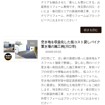
テリアを融合させた「暮らしを豊かにする」お
庭再生リフォーム事例です。埼玉県の川口・さ
いたま・春日部エリアの新築外構工事、エクス
テリアリフォーム、外壁リフォームはブロック
ピースにおまかせください！
続きを読む
空き地を収益化した低コスト貸しバイク
川口
置き場の施工例(川口市)
2026年3月3日
川口市にて、古い家の基礎が残った遊休地をア
スファルト舗装で整備し、貸し出し用のバイク
置き場へ有効活用した施工事例です。単管パイ
プの仕切りや車輪止めを活用し、低コストでメ
ンテナンス性の高い収益物件へとリフォーム。
空き地の雑草対策や固定資産税対策にお悩みの
方に最適な、実用的な土地活用プランをご紹介
します。埼玉県の川口・さいたま・春日部エリ
アの新築外構工事、エクステリアリフォーム、
外壁リフォームはブロックピースにおまかせく
ださい！