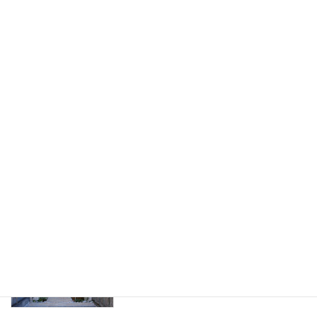
輪場を設置した1dayリフォーム施工例
（川口市）
キャンピングカーのためのハイルーフカ
ーポート新設リフォーム施工例(春日部
市)
L字に開く角地用伸縮門扉でスペースを
有効利用したエクステリアリフォーム施
工例（さいたま市）
インターロッキングと植栽がおしゃれな
旗竿地のエクステリアリフォーム施工例
（板橋区）