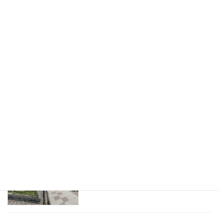
（板橋区）
人工芝で雑草を防いだ電動ゲートと屋根
付き通路の和風庭リフォーム外構施工例
(さいたま市岩槻区)
愛犬の飛び出し防止にラチスフェンスで
造作したペットゲートのリフォーム施工
例(さいたま市)
天然石洗い出し加工の透水性タイルテラ
スがおしゃれな外構リフォーム施工例
（川口市）